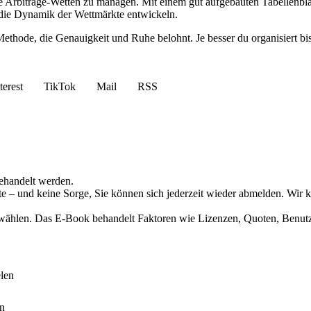
 Arbitrage-Wetten zu managen. Mit einem gut aufgebauten Tabellenblat
r die Dynamik der Wettmärkte entwickeln.
thode, die Genauigkeit und Ruhe belohnt. Je besser du organisiert bist
terest
TikTok
Mail
RSS
behandelt werden.
alte – und keine Sorge, Sie können sich jederzeit wieder abmelden. Wi
wählen. Das E-Book behandelt Faktoren wie Lizenzen, Quoten, Benutzer
len
en