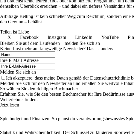
Du brauchst keine teuren Abos oder komplizierte Programme, um deine
denselben Überblick erreichen – und dabei ein tieferes Verständnis fü
Arbitrage-Betting ist kein schneller Weg zum Reichtum, sondern eine Me
den Gewinn – behältst.
Teilen ist Liebe
X
Facebook
Instagram
LinkedIn
YouTube
Pin
Bleiben Sie auf dem Laufenden – melden Sie sich an
Keine Lust mehr auf langweilige Newsletter? Das ist anders.
Ihre E-Mail-Adresse
Melden Sie sich an
Ich akzeptiere, dass meine Daten gemäß der Datenschutzrichtlinie 
Melden Sie sich für den Newsletter an und erhalten Sie wertvolle Inh
So wählen Sie den richtigen Buchmacher
Erfahren Sie, wie Sie den besten Buchmacher für Ihre Bedürfnisse aus
Wetterlebnis finden.
Jetzt lesen
Spielbudget und Finanzen: So planst du verantwortungsbewusstes Spie
Statistik und Wahrscheinlichkeit: Der Schlüssel zu klügeren Sportwett