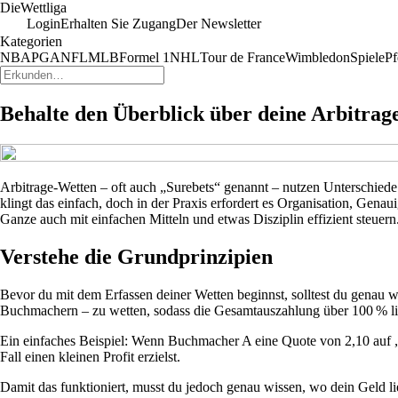
Die
Wettliga
Login
Erhalten Sie Zugang
Der Newsletter
Kategorien
NBA
PGA
NFL
MLB
Formel 1
NHL
Tour de France
Wimbledon
Spiele
Pf
Behalte den Überblick über deine Arbitra
Arbitrage-Wetten – oft auch „Surebets“ genannt – nutzen Unterschied
klingt das einfach, doch in der Praxis erfordert es Organisation, Genau
Ganze auch mit einfachen Mitteln und etwas Disziplin effizient steuern
Verstehe die Grundprinzipien
Bevor du mit dem Erfassen deiner Wetten beginnst, solltest du genau w
Buchmachern – zu wetten, sodass die Gesamtauszahlung über 100 % lieg
Ein einfaches Beispiel: Wenn Buchmacher A eine Quote von 2,10 auf „
Fall einen kleinen Profit erzielst.
Damit das funktioniert, musst du jedoch genau wissen, wo dein Geld l