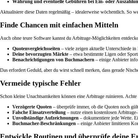
Währung und eventuelle Gebühren bei Ein- oder Auszahlu
Aktualisiere diese Daten regelmäßig – idealerweise wöchentlich. So we
Finde Chancen mit einfachen Mitteln
Auch ohne teure Software kannst du Arbitrage-Möglichkeiten entdecken
Quotenvergleichsseiten
– viele zeigen aktuelle Unterschiede in 
Deine bevorzugten Märkte
– etwa bestimmte Ligen oder Sporta
Benachrichtigungen von Buchmachern
– einige Anbieter inf
Das erfordert Geduld, aber du wirst schnell merken, dass gerade Nisch
Vermeide typische Fehler
Schon kleine Unachtsamkeiten können eine Arbitrage ruinieren. Achte
Verzögerte Quoten
– überprüfe immer, ob die Quoten noch gülti
Falsche Einsatzverteilung
– nutze einen kostenlosen Arbitrage
Unvollständige Aufzeichnungen
– dokumentiere jede Wette. Ei
Buchmacher-Beschränkungen
– einige Anbieter limitieren Ko
Entwickle Routinen und überprüfe deine E