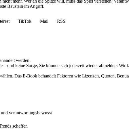
en nicht mehr. Wer an die Spitze will, muss das Spiel verstehen, Vera
rste Baustein im Angriff.
terest
TikTok
Mail
RSS
behandelt werden.
alte – und keine Sorge, Sie können sich jederzeit wieder abmelden. Wi
wählen. Das E-Book behandelt Faktoren wie Lizenzen, Quoten, Benutzer
rt und verantwortungsbewusst
Trends schaffen