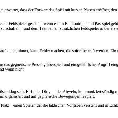
te erwartet, dass der Torwart das Spiel mit kurzen Pässen eröffnet, den
e ein Feldspieler geschult, wenn es um Ballkontrolle und Passspiel geh
zu schaffen – und dem Team einen zusätzlichen Feldspieler in der erst
laufbau teilnimmt, kann Fehler machen, die sofort bestraft werden. Ein
nn das gegnerische Pressing überspielt und ein gefährlicher Angriff ei
nd wann nicht.
sch klug sein. Er ist der Dirigent der Abwehr, kommuniziert ständig mit
eam organisiert und auf gegnerische Bewegungen reagiert.
Platz – einen Spieler, der die taktischen Vorgaben versteht und in Echt