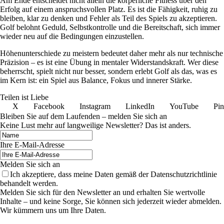
Am Ende entscheidet nicht allein die körperliche Fitness über den
Erfolg auf einem anspruchsvollen Platz. Es ist die Fähigkeit, ruhig zu
bleiben, klar zu denken und Fehler als Teil des Spiels zu akzeptieren.
Golf belohnt Geduld, Selbstkontrolle und die Bereitschaft, sich immer
wieder neu auf die Bedingungen einzustellen.
Höhenunterschiede zu meistern bedeutet daher mehr als nur technische
Präzision – es ist eine Übung in mentaler Widerstandskraft. Wer diese
beherrscht, spielt nicht nur besser, sondern erlebt Golf als das, was es
im Kern ist: ein Spiel aus Balance, Fokus und innerer Stärke.
Teilen ist Liebe
X
Facebook
Instagram
LinkedIn
YouTube
Pin
Bleiben Sie auf dem Laufenden – melden Sie sich an
Keine Lust mehr auf langweilige Newsletter? Das ist anders.
Ihre E-Mail-Adresse
Melden Sie sich an
Ich akzeptiere, dass meine Daten gemäß der Datenschutzrichtlinie
behandelt werden.
Melden Sie sich für den Newsletter an und erhalten Sie wertvolle
Inhalte – und keine Sorge, Sie können sich jederzeit wieder abmelden.
Wir kümmern uns um Ihre Daten.