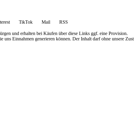
terest
TikTok
Mail
RSS
bürgen und erhalten bei Käufen über diese Links ggf. eine Provision.
die uns Einnahmen generieren können. Der Inhalt darf ohne unsere Zust