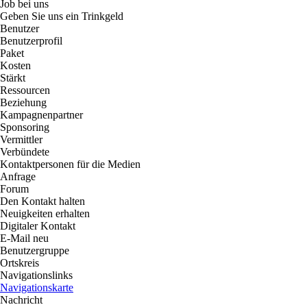
Job bei uns
Geben Sie uns ein Trinkgeld
Benutzer
Benutzerprofil
Paket
Kosten
Stärkt
Ressourcen
Beziehung
Kampagnenpartner
Sponsoring
Vermittler
Verbündete
Kontaktpersonen für die Medien
Anfrage
Forum
Den Kontakt halten
Neuigkeiten erhalten
Digitaler Kontakt
E-Mail neu
Benutzergruppe
Ortskreis
Navigationslinks
Navigationskarte
Nachricht