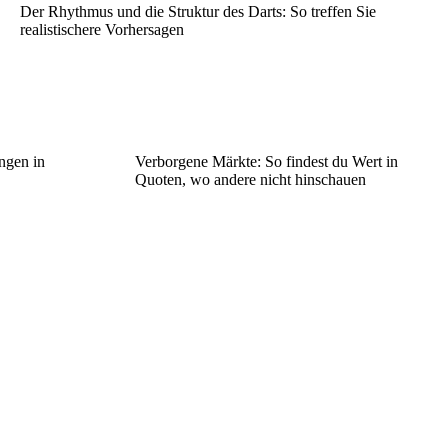
Der Rhythmus und die Struktur des Darts: So treffen Sie
realistischere Vorhersagen
ngen in
Verborgene Märkte: So findest du Wert in
Quoten, wo andere nicht hinschauen