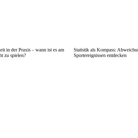
it in der Praxis – wann ist es am
Statistik als Kompass: Abweichu
ht zu spielen?
Sportereignissen entdecken