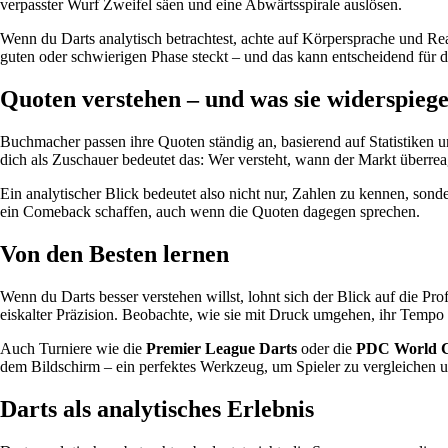
verpasster Wurf Zweifel säen und eine Abwärtsspirale auslösen.
Wenn du Darts analytisch betrachtest, achte auf Körpersprache und Reakt
guten oder schwierigen Phase steckt – und das kann entscheidend für de
Quoten verstehen – und was sie widerspiege
Buchmacher passen ihre Quoten ständig an, basierend auf Statistiken u
dich als Zuschauer bedeutet das: Wer versteht, wann der Markt überreag
Ein analytischer Blick bedeutet also nicht nur, Zahlen zu kennen, sond
ein Comeback schaffen, auch wenn die Quoten dagegen sprechen.
Von den Besten lernen
Wenn du Darts besser verstehen willst, lohnt sich der Blick auf die P
eiskalter Präzision. Beobachte, wie sie mit Druck umgehen, ihr Tempo a
Auch Turniere wie die
Premier League Darts
oder die
PDC World 
dem Bildschirm – ein perfektes Werkzeug, um Spieler zu vergleichen 
Darts als analytisches Erlebnis