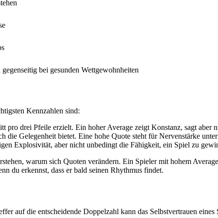
stehen
se
ps
ch gegenseitig bei gesunden Wettgewohnheiten
ichtigsten Kennzahlen sind:
t pro drei Pfeile erzielt. Ein hoher Average zeigt Konstanz, sagt aber ni
ch die Gelegenheit bietet. Eine hohe Quote steht für Nervenstärke unte
igen Explosivität, aber nicht unbedingt die Fähigkeit, ein Spiel zu gewi
verstehen, warum sich Quoten verändern. Ein Spieler mit hohem Avera
n du erkennst, dass er bald seinen Rhythmus findet.
Treffer auf die entscheidende Doppelzahl kann das Selbstvertrauen eine