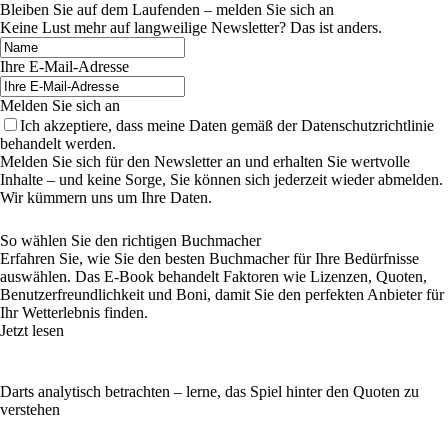
Bleiben Sie auf dem Laufenden – melden Sie sich an
Keine Lust mehr auf langweilige Newsletter? Das ist anders.
Ihre E-Mail-Adresse
Melden Sie sich an
Ich akzeptiere, dass meine Daten gemäß der Datenschutzrichtlinie
behandelt werden.
Melden Sie sich für den Newsletter an und erhalten Sie wertvolle
Inhalte – und keine Sorge, Sie können sich jederzeit wieder abmelden.
Wir kümmern uns um Ihre Daten.
So wählen Sie den richtigen Buchmacher
Erfahren Sie, wie Sie den besten Buchmacher für Ihre Bedürfnisse
auswählen. Das E-Book behandelt Faktoren wie Lizenzen, Quoten,
Benutzerfreundlichkeit und Boni, damit Sie den perfekten Anbieter für
Ihr Wetterlebnis finden.
Jetzt lesen
Darts analytisch betrachten – lerne, das Spiel hinter den Quoten zu
verstehen