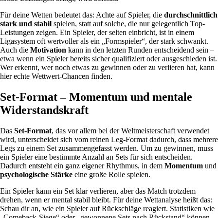
Für deine Wetten bedeutet das: Achte auf Spieler, die
durchschnittlich
stark und stabil
spielen, statt auf solche, die nur gelegentlich Top-
Leistungen zeigen. Ein Spieler, der selten einbricht, ist in einem
Ligasystem oft wertvoller als ein „Formspieler“, der stark schwankt.
Auch die
Motivation
kann in den letzten Runden entscheidend sein –
etwa wenn ein Spieler bereits sicher qualifiziert oder ausgeschieden ist.
Wer erkennt, wer noch etwas zu gewinnen oder zu verlieren hat, kann
hier echte Wettwert-Chancen finden.
Set-Format – Momentum und mentale
Widerstandskraft
Das
Set-Format
, das vor allem bei der Weltmeisterschaft verwendet
wird, unterscheidet sich vom reinen Leg-Format dadurch, dass mehrere
Legs zu einem Set zusammengefasst werden. Um zu gewinnen, muss
ein Spieler eine bestimmte Anzahl an Sets für sich entscheiden.
Dadurch entsteht ein ganz eigener Rhythmus, in dem
Momentum
und
psychologische Stärke
eine große Rolle spielen.
Ein Spieler kann ein Set klar verlieren, aber das Match trotzdem
drehen, wenn er mental stabil bleibt. Für deine Wettanalyse heißt das:
Schau dir an, wie ein Spieler auf Rückschläge reagiert. Statistiken wie
„Comeback-Siege“ oder „gewonnene Sets nach Rückstand“ können