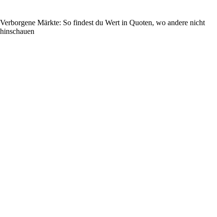
Verborgene Märkte: So findest du Wert in Quoten, wo andere nicht
hinschauen