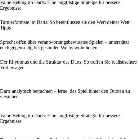
Value Betting im Darts: Eine langfristige Strategie für bessere
Ergebnisse
Turnierformate im Darts: So beeinflussen sie den Wert deiner Wett-
Tipps
Sprecht offen über verantwortungsbewusstes Spielen – unterstützt
euch gegenseitig bei gesunden Wettgewohnheiten
Der Rhythmus und die Struktur des Darts: So treffen Sie realistischere
Vorhersagen
Darts analytisch betrachten – lerne, das Spiel hinter den Quoten zu
verstehen
Value Betting im Darts: Eine langfristige Strategie für bessere
Ergebnisse