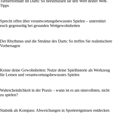
Turnierformate im Darts: So beeinflussen sie den Wert deiner Wett-
Tipps
Sprecht offen über verantwortungsbewusstes Spielen – unterstützt
euch gegenseitig bei gesunden Wettgewohnheiten
Der Rhythmus und die Struktur des Darts: So treffen Sie realistischere
Vorhersagen
Kenne deine Gewohnheiten: Nutze deine Spielhistorie als Werkzeug
für Lernen und verantwortungsbewusstes Spielen
Wahrscheinlichkeit in der Praxis – wann ist es am sinnvollsten, nicht
zu spielen?
Statistik als Kompass: Abweichungen in Sportereignissen entdecken