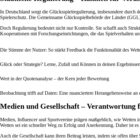
In Deutschland sorgt die Glücksspielregulierung, insbesondere durch
Spielerschutz. Die Gemeinsame Glücksspielbehörde der Länder (GGL) ü
Doch Regulierung bedeutet nicht nur Kontrolle. Sie schafft auch Stru
Kooperationen mit Forschungseinrichtungen, die das Spielverhalten un
Die Stimme der Nutzer: So stärkt Feedback die Funktionalität des Wett
Glück oder Strategie? Lerne, Zufall und Können in deinen Ergebnissen
Wert in der Quotenanalyse – der Kern jeder Bewertung
Beobachtung trifft auf Daten: Eine nuanciertere Herangehensweise an 
Medien und Gesellschaft – Verantwortung f
Medien, Influencer und Sportvereine prägen maßgeblich, wie Wetten 
Wetten sei ein schneller Weg zu Erfolg und Anerkennung. Daher ist es
Auch die Gesellschaft kann ihren Beitrag leisten, indem sie offen über 