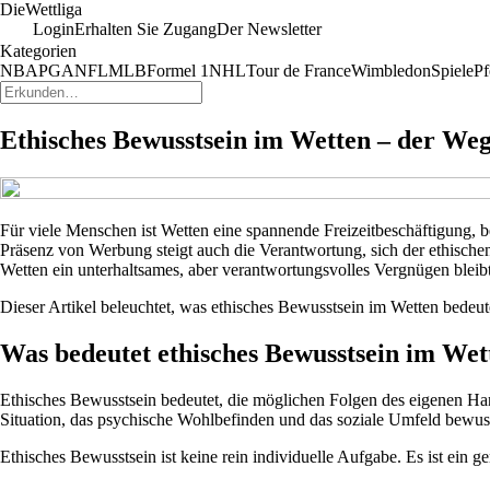
Die
Wettliga
Login
Erhalten Sie Zugang
Der Newsletter
Kategorien
NBA
PGA
NFL
MLB
Formel 1
NHL
Tour de France
Wimbledon
Spiele
Pf
Ethisches Bewusstsein im Wetten – der Weg
Für viele Menschen ist Wetten eine spannende Freizeitbeschäftigung, 
Präsenz von Werbung steigt auch die Verantwortung, sich der ethischen
Wetten ein unterhaltsames, aber verantwortungsvolles Vergnügen bleib
Dieser Artikel beleuchtet, was ethisches Bewusstsein im Wetten bedeu
Was bedeutet ethisches Bewusstsein im Wet
Ethisches Bewusstsein bedeutet, die möglichen Folgen des eigenen Hand
Situation, das psychische Wohlbefinden und das soziale Umfeld bewus
Ethisches Bewusstsein ist keine rein individuelle Aufgabe. Es ist ei