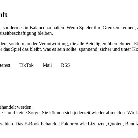
nft
n, sondern es in Balance zu halten. Wenn Spieler ihre Grenzen kennen,
izeitbeschäftigung bleiben.
n, sondern an der Verantwortung, die alle Beteiligten übernehmen. Eine 
das Spiel das bleibt, was es sein sollte: spannend, sicher und unter Ko
terest
TikTok
Mail
RSS
behandelt werden.
alte – und keine Sorge, Sie können sich jederzeit wieder abmelden. Wi
wählen. Das E-Book behandelt Faktoren wie Lizenzen, Quoten, Benutzer