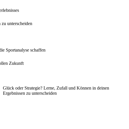
erlebnisses
 zu unterscheiden
die Sportanalyse schaffen
ollen Zukunft
Glück oder Strategie? Lerne, Zufall und Können in deinen
Ergebnissen zu unterscheiden