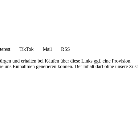
terest
TikTok
Mail
RSS
bürgen und erhalten bei Käufen über diese Links ggf. eine Provision.
die uns Einnahmen generieren können. Der Inhalt darf ohne unsere Zust