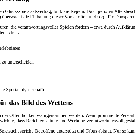
 den Glücksspielstaatsvertrag, für klare Regeln. Dazu gehören Alter
berwacht die Einhaltung dieser Vorschriften und sorgt für Transparen
kturen, die verantwortungsvolles Spielen fördern – etwa durch Aufklä
tersuchen.
erlebnisses
 zu unterscheiden
die Sportanalyse schaffen
ür das Bild des Wettens
in der Öffentlichkeit wahrgenommen werden. Wenn prominente Persönli
 wichtig, dass Berichterstattung und Werbung verantwortungsvoll gesta
Spielsucht spricht, Betroffene unterstützt und Tabus abbaut. Nur so kan