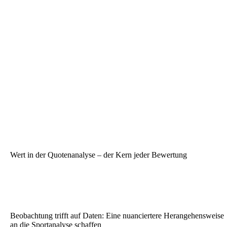
Wert in der Quotenanalyse – der Kern jeder Bewertung
Beobachtung trifft auf Daten: Eine nuanciertere Herangehensweise
an die Sportanalyse schaffen