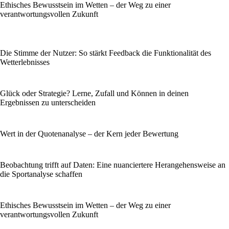
Ethisches Bewusstsein im Wetten – der Weg zu einer
verantwortungsvollen Zukunft
Die Stimme der Nutzer: So stärkt Feedback die Funktionalität des
Wetterlebnisses
Glück oder Strategie? Lerne, Zufall und Können in deinen
Ergebnissen zu unterscheiden
Wert in der Quotenanalyse – der Kern jeder Bewertung
Beobachtung trifft auf Daten: Eine nuanciertere Herangehensweise an
die Sportanalyse schaffen
Ethisches Bewusstsein im Wetten – der Weg zu einer
verantwortungsvollen Zukunft