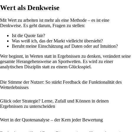
Wert als Denkweise
Mit Wert zu arbeiten ist mehr als eine Methode – es ist eine
Denkweise. Es geht darum, Fragen zu stellen:
Ist die Quote fair?
Was weiß ich, das der Markt vielleicht übersieht?
Beruht meine Einschätzung auf Daten oder auf Intuition?
Wer beginnt, in Werten statt in Ergebnissen zu denken, verändert seine
gesamte Herangehensweise an Sportwetten. Es wird zu einer
analytischen Disziplin statt zu einem Glücksspiel.
Die Stimme der Nutzer: So stärkt Feedback die Funktionalität des
Wetterlebnisses
Glück oder Strategie? Lerne, Zufall und Können in deinen
Ergebnissen zu unterscheiden
Wert in der Quotenanalyse – der Kern jeder Bewertung