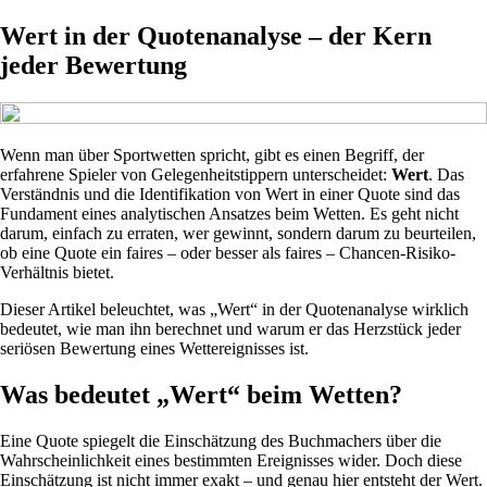
Wert in der Quotenanalyse – der Kern
jeder Bewertung
Wenn man über Sportwetten spricht, gibt es einen Begriff, der
erfahrene Spieler von Gelegenheitstippern unterscheidet:
Wert
. Das
Verständnis und die Identifikation von Wert in einer Quote sind das
Fundament eines analytischen Ansatzes beim Wetten. Es geht nicht
darum, einfach zu erraten, wer gewinnt, sondern darum zu beurteilen,
ob eine Quote ein faires – oder besser als faires – Chancen-Risiko-
Verhältnis bietet.
Dieser Artikel beleuchtet, was „Wert“ in der Quotenanalyse wirklich
bedeutet, wie man ihn berechnet und warum er das Herzstück jeder
seriösen Bewertung eines Wettereignisses ist.
Was bedeutet „Wert“ beim Wetten?
Eine Quote spiegelt die Einschätzung des Buchmachers über die
Wahrscheinlichkeit eines bestimmten Ereignisses wider. Doch diese
Einschätzung ist nicht immer exakt – und genau hier entsteht der Wert.