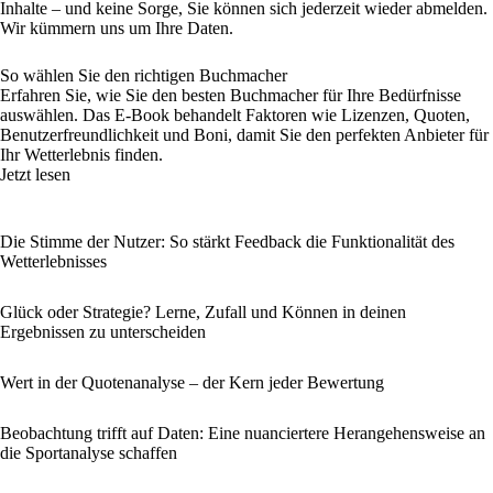
Inhalte – und keine Sorge, Sie können sich jederzeit wieder abmelden.
Wir kümmern uns um Ihre Daten.
So wählen Sie den richtigen Buchmacher
Erfahren Sie, wie Sie den besten Buchmacher für Ihre Bedürfnisse
auswählen. Das E-Book behandelt Faktoren wie Lizenzen, Quoten,
Benutzerfreundlichkeit und Boni, damit Sie den perfekten Anbieter für
Ihr Wetterlebnis finden.
Jetzt lesen
Die Stimme der Nutzer: So stärkt Feedback die Funktionalität des
Wetterlebnisses
Glück oder Strategie? Lerne, Zufall und Können in deinen
Ergebnissen zu unterscheiden
Wert in der Quotenanalyse – der Kern jeder Bewertung
Beobachtung trifft auf Daten: Eine nuanciertere Herangehensweise an
die Sportanalyse schaffen